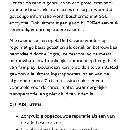
Het casino maakt gebruik van een grote Ierse bank
voor alle financiële transacties en zorgt ervoor dat
gevoelige informatie wordt beschermd met SSL
encryptie. Ook uitbetalingen gaan bij 32Red een stuk
eenvoudiger dan bij andere casino’s.
Alle casino spellen op 32Red Casino worden op
regelmatige basis getest en als eerlijk en betrouwbaar
beoordeeld door eCogra, welbeschouwd de meest
betrouwbare onafhankelijke autoriteit op het gebied
van fair play. Bovendien kun je op de site van 32Red
gewoon alle uitbetalingsrapporten inzien van de
afgelopen jaren. Zo is het casino ook hier een
voorbeeld voor de concurrentie, waar dergelijke
transparantie lang niet altijd te vinden is.
PLUSPUNTEN
Zorgvuldig opgebouwde reputatie als een van
de allerbeste casino’s
Uitgebreid aanbod van casino spellen