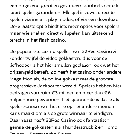
een ongekend groot en gevarieerd aanbod voor elk
soort speler garanderen. Elk spel is zowel direct te
spelen via instant play modus, of via een download.
Deze laatste optie biedt iets meer opties voor spelers,
maar wie snel en direct wil spelen kan uitstekend
terecht in het flash casino.
De populairste casino spellen van 32Red Casino zijn
zonder twijfel de video gokkasten, dus voor de
liefhebber is het hier smullen geblazen, ook wat het
prijzengeld betreft. Zo heeft het casino onder andere
Mega Moolah, de online gokkast met de grootste
progressieve Jackpot ter wereld. Spelers hebben hier
bedragen van ruim €3 miljoen en meer dan €6
miljoen mee gewonnen! Het spannende is dat je als
speler zomaar van het ene op het andere moment
kans maakt om als de grote winnaar te eindigen.
Daarnaast heeft 32Red Casino ook fantastisch
gemaakte gokkasten als Thunderstruck 2 en Tomb
Raider – Secret to the Sword.