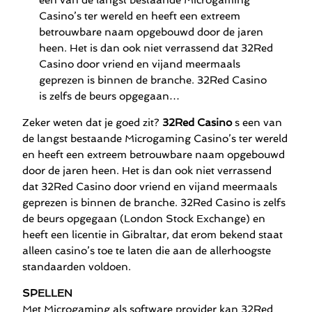
een van de langst bestaande Microgaming
Casino’s ter wereld en heeft een extreem
betrouwbare naam opgebouwd door de jaren
heen. Het is dan ook niet verrassend dat 32Red
Casino door vriend en vijand meermaals
geprezen is binnen de branche. 32Red Casino
is zelfs de beurs opgegaan…
Zeker weten dat je goed zit?
32Red Casino
s een van
de langst bestaande Microgaming Casino’s ter wereld
en heeft een extreem betrouwbare naam opgebouwd
door de jaren heen. Het is dan ook niet verrassend
dat 32Red Casino door vriend en vijand meermaals
geprezen is binnen de branche. 32Red Casino is zelfs
de beurs opgegaan (London Stock Exchange) en
heeft een licentie in Gibraltar, dat erom bekend staat
alleen casino’s toe te laten die aan de allerhoogste
standaarden voldoen.
SPELLEN
Met Microgaming als software provider kan 32Red