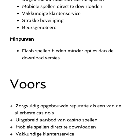
Mobiele spellen direct te downloaden
Vakkundige klantenservice
Strakke beveiliging
Beursgenoteerd
Minpunten
Flash spellen bieden minder opties dan de
download versies
Voors
Zorgvuldig opgebouwde reputatie als een van de
allerbeste casino’s
Uitgebreid aanbod van casino spellen
Mobiele spellen direct te downloaden
Vakkundige klantenservice