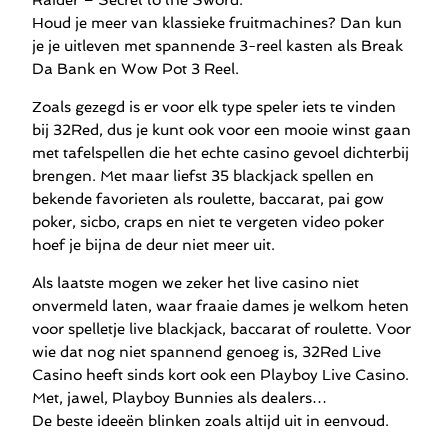
Houd je meer van klassieke fruitmachines? Dan kun
je je uitleven met spannende 3-reel kasten als Break
Da Bank en Wow Pot 3 Reel.
Zoals gezegd is er voor elk type speler iets te vinden
bij 32Red, dus je kunt ook voor een mooie winst gaan
met tafelspellen die het echte casino gevoel dichterbij
brengen. Met maar liefst 35 blackjack spellen en
bekende favorieten als roulette, baccarat, pai gow
poker, sicbo, craps en niet te vergeten video poker
hoef je bijna de deur niet meer uit.
Als laatste mogen we zeker het live casino niet
onvermeld laten, waar fraaie dames je welkom heten
voor spelletje live blackjack, baccarat of roulette. Voor
wie dat nog niet spannend genoeg is, 32Red Live
Casino heeft sinds kort ook een Playboy Live Casino.
Met, jawel, Playboy Bunnies als dealers…
De beste ideeën blinken zoals altijd uit in eenvoud.