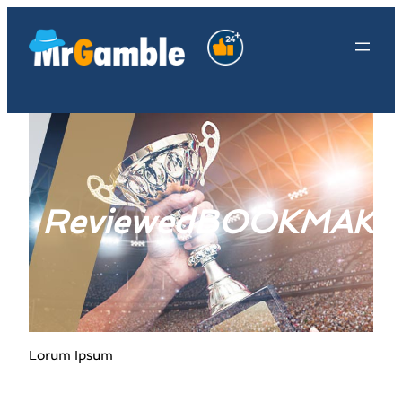
Skip
to
the
content
Reviewed
BOOKMAKE
Lorum Ipsum