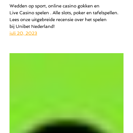
Wedden op sport, online casino gokken en
Live Casino spelen . Alle slots, poker en tafelspellen.
Lees onze uitgebreide recensie over het spelen
bij Unibet Nederland!
juli 20, 2023