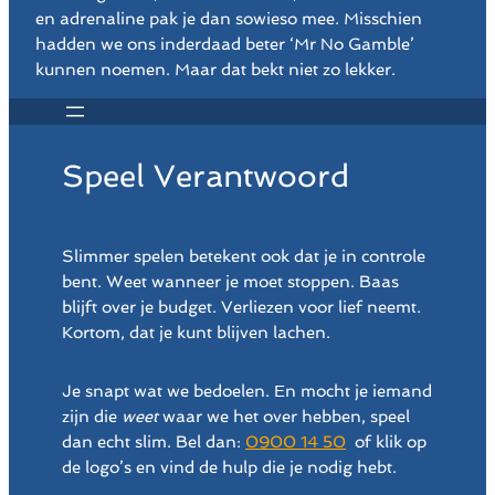
en adrenaline pak je dan sowieso mee. Misschien
hadden we ons inderdaad beter ‘Mr No Gamble’
kunnen noemen. Maar dat bekt niet zo lekker.
Speel Verantwoord
Slimmer spelen betekent ook dat je in controle
bent. Weet wanneer je moet stoppen. Baas
blijft over je budget. Verliezen voor lief neemt.
Kortom, dat je kunt blijven lachen.
Je snapt wat we bedoelen. En mocht je iemand
zijn die
weet
waar we het over hebben, speel
dan echt slim. Bel dan:
0900 14 50
of klik op
de logo’s en vind de hulp die je nodig hebt.