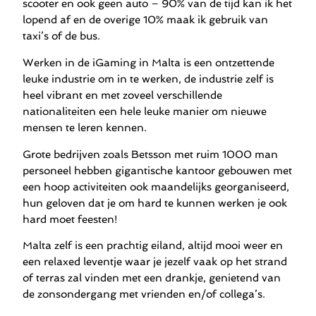
scooter en ook geen auto – 90% van de tijd kan ik het
lopend af en de overige 10% maak ik gebruik van
taxi’s of de bus.
Werken in de iGaming in Malta is een ontzettende
leuke industrie om in te werken, de industrie zelf is
heel vibrant en met zoveel verschillende
nationaliteiten een hele leuke manier om nieuwe
mensen te leren kennen.
Grote bedrijven zoals Betsson met ruim 1000 man
personeel hebben gigantische kantoor gebouwen met
een hoop activiteiten ook maandelijks georganiseerd,
hun geloven dat je om hard te kunnen werken je ook
hard moet feesten!
Malta zelf is een prachtig eiland, altijd mooi weer en
een relaxed leventje waar je jezelf vaak op het strand
of terras zal vinden met een drankje, genietend van
de zonsondergang met vrienden en/of collega’s.