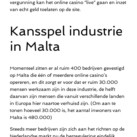
vergunning kan het online casino ”live” gaan en inzet
van echt geld toelaten op de site.
Kansspel industrie
in Malta
Momenteel zitten er al ruim 400 bedrijven gevestigd
op Malta die één of meerdere online casino’s
opereren, en dit zorgt er voor dat er ruim 30.000
mensen werkzaam zijn in deze industrie, de helft
daarvan zijn mensen die vanuit verschillende landen
in Europa hier naartoe verhuisd zijn.
(Om aan te
tonen hoeveel 30.000 is, het aantal inwoners van
Malta is 480.000)
Steeds meer bedrijven zijn zich aan het richten op de
Nederlandse markt nu de herregulering eindelijk