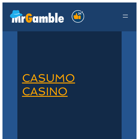
Skip
Ga
to
naar
the
de
content
inhoud
CASUMO
CASINO