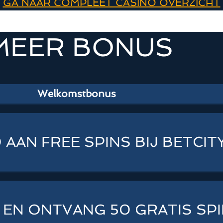
GA NAAR COMPLEET CASINO OVERZICHT
 MEER BONUS
Welkomst­bonus
AAN FREE SPINS BIJ BETCITY
 EN ONTVANG 50 GRATIS SP