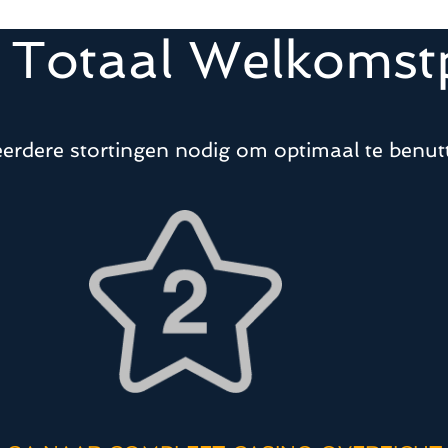
 Totaal Welkomst
erdere stortingen nodig om optimaal te benut