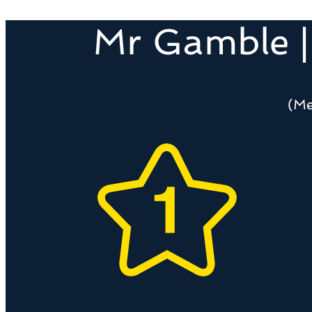
Mr Gamble |
(Me