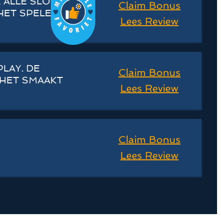
 ALLE SLOTS,
Claim Bonus
HET SPELEN
Lees Review
PLAY. DE
Claim Bonus
 HET SMAAKT
Lees Review
Claim Bonus
Lees Review