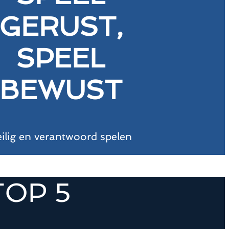
GERUST,
SPEEL
BEWUST
ilig en verantwoord spelen
TOP 5