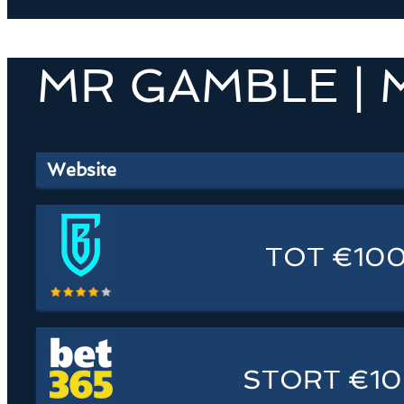
MR GAMBLE |
Website
TOT €100 
STORT €10