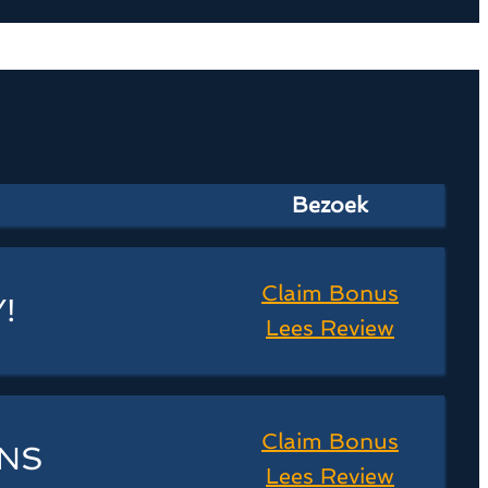
Bezoek
Claim Bonus
!
Lees Review
Claim Bonus
INS
Lees Review