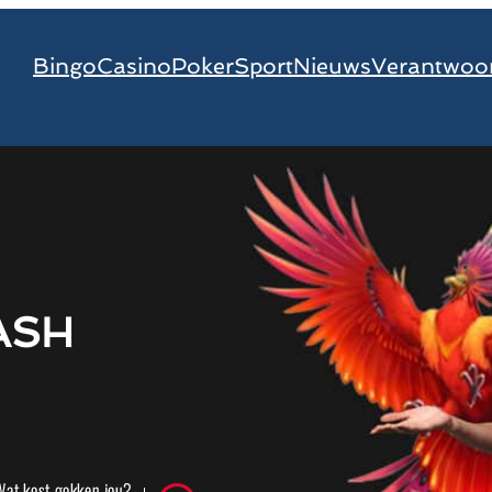
Bingo
Casino
Poker
Sport
Nieuws
Verantwoo
ASH