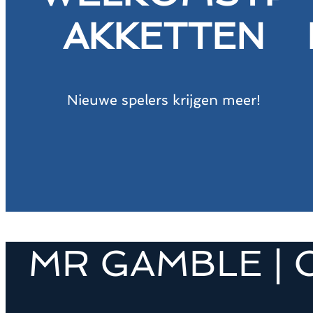
AKKETTEN
Nieuwe spelers krijgen meer!
MR GAMBLE | 