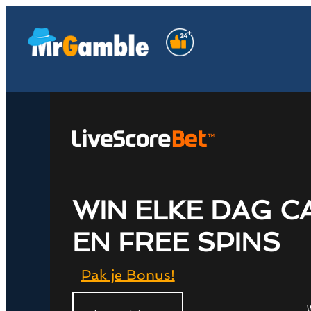
Skip
Ga
to
naar
the
de
content
inhoud
WIN ELKE DAG C
EN FREE SPINS
Pak je Bonus!