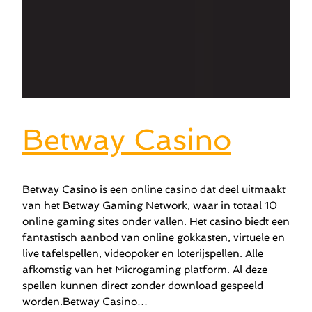
Betway Casino
Betway Casino is een online casino dat deel uitmaakt
van het Betway Gaming Network, waar in totaal 10
online gaming sites onder vallen. Het casino biedt een
fantastisch aanbod van online gokkasten, virtuele en
live tafelspellen, videopoker en loterijspellen. Alle
afkomstig van het Microgaming platform. Al deze
spellen kunnen direct zonder download gespeeld
worden.Betway Casino…