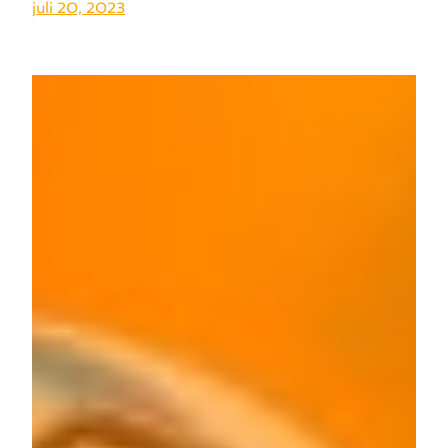
juli 20, 2023