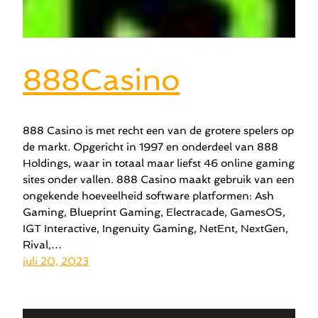
888Casino
888 Casino is met recht een van de grotere spelers op
de markt. Opgericht in 1997 en onderdeel van 888
Holdings, waar in totaal maar liefst 46 online gaming
sites onder vallen. 888 Casino maakt gebruik van een
ongekende hoeveelheid software platformen: Ash
Gaming, Blueprint Gaming, Electracade, GamesOS,
IGT Interactive, Ingenuity Gaming, NetEnt, NextGen,
Rival,…
juli 20, 2023