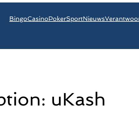
Bingo
Casino
Poker
Sport
Nieuws
Verantwoo
ption:
uKash