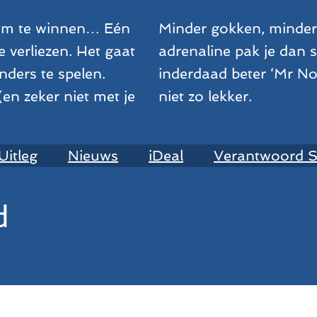
f om te winnen… Eén
Minder gokken, minder 
e verliezen. Het gaat
adrenaline pak je dan
nders te spelen.
inderdaad beter ‘Mr N
(en zeker niet met je
niet zo lekker.
Uitleg
Nieuws
iDeal
Verantwoord S
d
controle bent. Weet
ver je budget.