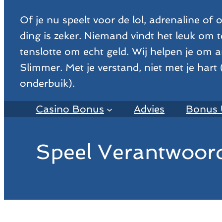
Of je nu speelt voor de lol, adrenaline o
ding is zeker. Niemand vindt het leuk om t
tenslotte om echt geld. Wij helpen je om a
Slimmer. Met je verstand, niet met je hart 
onderbuik).
Casino Bonus
Advies
Bonus 
Speel Verantwoor
Slimmer spelen betekent ook dat je in 
wanneer je moet stoppen. Baas blijft o