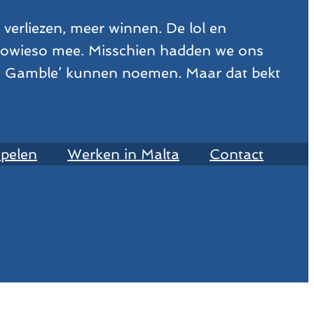
verliezen, meer winnen. De lol en
 sowieso mee. Misschien hadden we ons
o Gamble’ kunnen noemen. Maar dat bekt
pelen
Werken in Malta
Contact