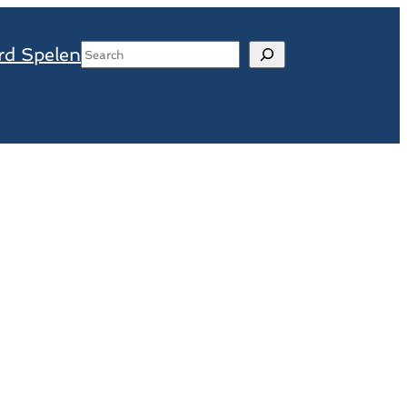
Zoeken
rd Spelen