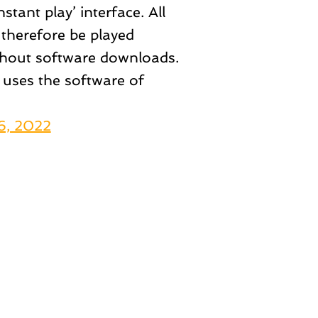
stant play’ interface. All
therefore be played
ithout software downloads.
 uses the software of
6, 2022